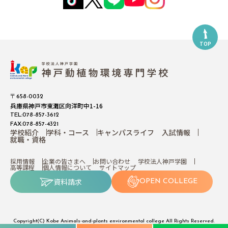
TOP
〒658-0032
兵庫県神戸市東灘区向洋町中1-16
TEL:078-857-3612
FAX:078-857-4321
学校紹介
学科・コース
キャンパスライフ
入試情報
就職・資格
採用情報
企業の皆さまへ
お問い合わせ
学校法人神戸学園
高等課程
個人情報について
サイトマップ
資料請求
OPEN COLLEGE
Copyright(C) Kobe Animals-and-plants environmental college All Rights Reserved.