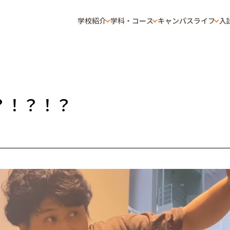
学校紹介
学科・コース
キャンパスライフ
入
？！？！？