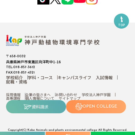
TOP
〒658-0032
兵庫県神戸市東灘区向洋町中1-16
TEL:078-857-3612
FAX:078-857-4321
学校紹介
学科・コース
キャンパスライフ
入試情報
就職・資格
採用情報
企業の皆さまへ
お問い合わせ
学校法人神戸学園
高等課程
個人情報について
サイトマップ
資料請求
OPEN COLLEGE
Copyright(C) Kobe Animals-and-plants environmental college All Rights Reserved.