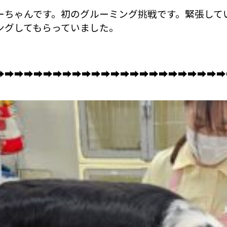
ーちゃんです。初のグルーミング挑戦です。緊張して
ングしてもらっていました。
➡➡➡➡➡➡➡➡➡➡➡➡➡➡➡➡➡➡➡➡➡➡➡➡