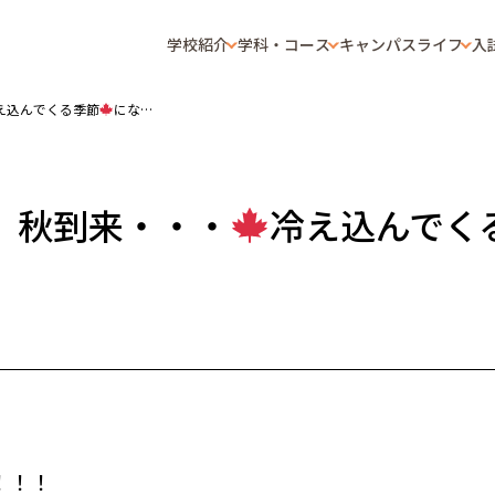
学校紹介
学科・コース
キャンパスライフ
入
え込んでくる季節
になり
。秋到来・・・
冷え込んでく
！！！