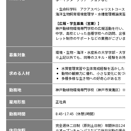
・生命科学科 アクアスペシャリストコース
海洋生物飼育環境管理学・水槽管理概論実習・
【広報・学生募集（営業）】
神戸動植物環境専門学校の広報活動を行い、次
中学、高校といった各種学校への訪問、出張授
レット制作のサポートなどの業務がございます
環境・生物・海洋・水産系の大学学部・大学院
募集対象
※上記以外でも、同等のスキル・経験をお持ち
水質管理実習や生体育成経験を活かしたい
求める人材
動物の観察力に優れ、小さな変化に気づけ
多種多様な生き物への好奇心がある方
勤務地
神戸動植物環境専門学校（神戸市東灘区）※転
雇用形態
正社員
勤務時間
8:45~17:45（休憩1時間）
完全週休二日制（原則土日祝）年間休日124日
休日休暇
※オープンキャンパスなどで休日出勤の場合は