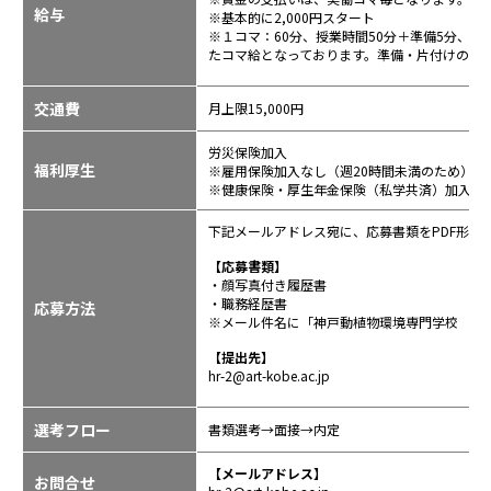
給与
※基本的に2,000円スタート
※１コマ：60分、授業時間50分＋準備5分、片
たコマ給となっております。準備・片付けの時
交通費
月上限15,000円
労災保険加入
福利厚生
※雇用保険加入なし（週20時間未満のため）
※健康保険・厚生年金保険（私学共済）加入な
下記メールアドレス宛に、応募書類をPDF形式
【応募書類】
・顔写真付き履歴書
・職務経歴書
応募方法
※メール件名に「神戸動植物環境専門学校 非
【提出先】
hr-2@art-kobe.ac.jp
選考フロー
書類選考→面接→内定
【メールアドレス】
お問合せ