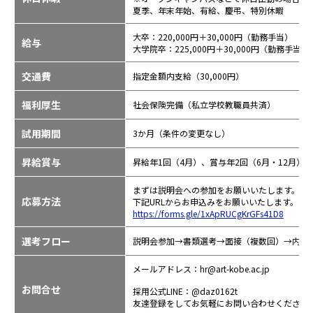
夏季、年末年始、有給、慶弔、特別休暇
大卒：220,000円＋30,000円（勤務手当）
給与
大学院卒：225,000円＋30,000円（勤務手当）
交通費
指定金額内支給（30,000円）
福利厚生
社会保険完備（私立学校教職員共済）
試用期間
3か月（条件の変更なし）
昇給賞与
昇給年1回（4月）、賞与年2回（6月・12月）
まずは説明会への参加をお願いいたします。
応募方法
下記URLからお申込みをお願いいたします。
https://forms.gle/1xApRUCgKrGFs41D8
選考フロー
説明会参加→書類選考→面接（複数回）→内々
メールアドレス：hr@art-kobe.ac.jp
お問合せ
採用公式LINE：@daz0162t
友達登録をしてお気軽にお問い合わせください