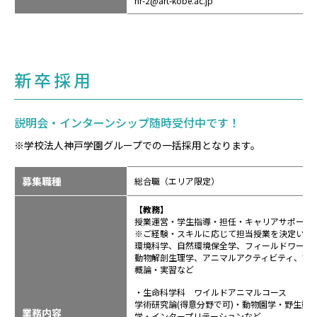
hr-2@art-kobe.ac.jp
新卒採用
説明会・インターンシップ随時受付中です！
※学校法人神戸学園グループでの一括採用となります。
募集職種
総合職（エリア限定）
【教務】
授業運営・学生指導・担任・キャリアサポート
※ご経験・スキルに応じて担当授業を決定いた
環境科学、自然環境保全学、フィールドワーク
動物解剖生理学、アニマルアクティビティ、動
概論・実習など
・生命科学科 ワイルドアニマルコース
学術研究論(得意分野で可)・動物園学・野生動
業務内容
学・インタープリテーションなど