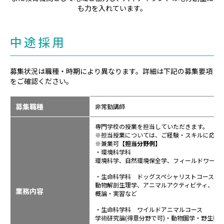
も力を入れています。
中途採用
募集状況は職種・時期により異なります。詳細は下記の募集要項
をご確認ください。
募集職種
非常勤講師
専門学校の授業を担当していただきます。
※担当授業については、ご経験・スキルに応じ
※兼業可
【担当分野例】
・環境科学科
環境科学、自然環境保全学、フィールドワーク
・生命科学科 ドッグスペシャリストコース
動物解剖生理学、アニマルアクティビティ、動
業務内容
概論・実習など
・生命科学科 ワイルドアニマルコース
学術研究論(得意分野で可)・動物園学・野生動