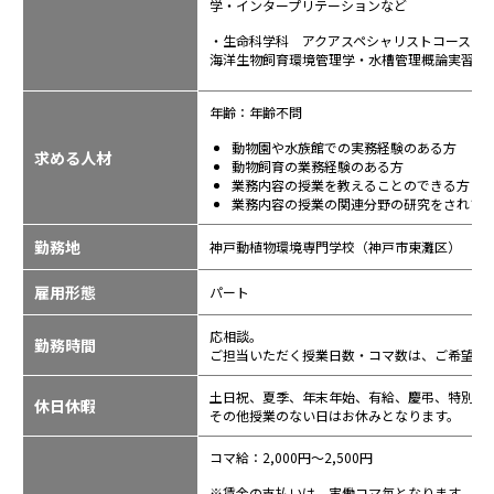
学・インタープリテーションなど
・生命科学科 アクアスペシャリストコース
海洋生物飼育環境管理学・水槽管理概論実習・
年齢：年齢不問
動物園や水族館での実務経験のある方
求める人材
動物飼育の業務経験のある方
業務内容の授業を教えることのできる方
業務内容の授業の関連分野の研究をされて
勤務地
神戸動植物環境専門学校（神戸市東灘区）
雇用形態
パート
応相談。
勤務時間
ご担当いただく授業日数・コマ数は、ご希望と
土日祝、夏季、年末年始、有給、慶弔、特別休
休日休暇
その他授業のない日はお休みとなります。
コマ給：2,000円～2,500円
※賃金の支払いは、実働コマ毎となります。